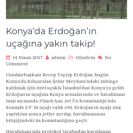
Konya’da Erdoğan’ın
uçağına yakın takip!
14 Nisan 2017
admin
Gündem
No
on
Comment
Konya’da
Cumhurbaşkanı Recep Tayyip Erdoğan, bugün
Erdoğan’ın
Konya’da Kılıçarslan Şehir Meydanı’ndaki mitinge
uçağına
katılmak için özel uçakla İstanbul’dan Konya’ya geldi.
yakın
Erdoğan’ın uçağına Konya semalarında ve havalimanı
takip!
inişi sırasında 3’üncü Ana Jet Üs Komutanlığı’nda
konuşlu 2 F-16 uçağı eşlik etti. Erdoğan’ın uçağı iniş
yaptıktan sonra jetler ayrılıp, havalimanının
bitişiğindeki üs komutanlığına geçti.
Havalimanı’nda protokol tarafından karşılanan