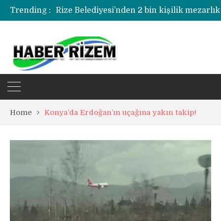
Trending :
Rize Belediyesi’nden 2 bin kişilik mezarlık
Rize’de uyuşturucu operasyonunda 1 şüph
Home
Konya’da Erdoğan’ın uçağına yakın takip!