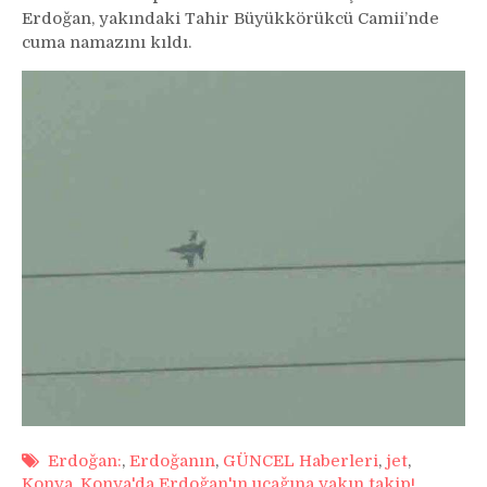
Erdoğan, yakındaki Tahir Büyükkörükcü Camii’nde
cuma namazını kıldı.
Erdoğan:
,
Erdoğanın
,
GÜNCEL Haberleri
,
jet
,
Konya
,
Konya'da Erdoğan'ın uçağına yakın takip!