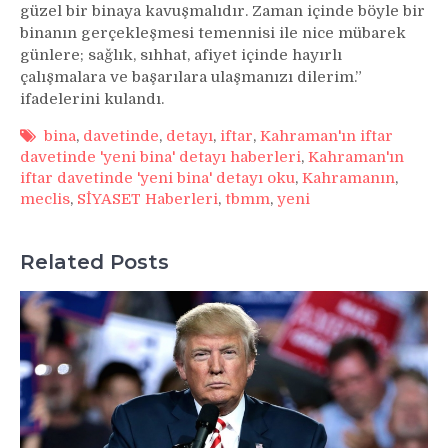
güzel bir binaya kavuşmalıdır. Zaman içinde böyle bir
binanın gerçekleşmesi temennisi ile nice mübarek
günlere; sağlık, sıhhat, afiyet içinde hayırlı
çalışmalara ve başarılara ulaşmanızı dilerim.”
ifadelerini kulandı.
bina
,
davetinde
,
detayı
,
iftar
,
Kahraman'ın iftar
davetinde 'yeni bina' detayı haberleri
,
Kahraman'ın
iftar davetinde 'yeni bina' detayı oku
,
Kahramanın
,
meclis
,
SİYASET Haberleri
,
tbmm
,
yeni
Related Posts