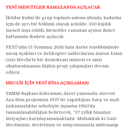
YENİ MESCİTLER RAMAZANDA AÇILACAK
İktidar kulisi ile grup toplantı salonu altında, kadınlar
için de ayrı bir bölümü olacak şekilde, 350 kişilik
mescit inşa edildi. Mescitler ramazan ayının ikinci
haftasında ibadete açılacak.
FETÖ’nün 15 Temmuz 2016 hain darbe teşebbüsünde
savaş uçakları ve helikopter saldırılarına maruz kalan
Gazi Meclis’te bir demokrasi müzesi ve anıtı
oluşturulmasına ilişkin proje çalışmaları devam
ediyor.
MECLİS İÇİN YENİ BİNA AÇIKLAMASI
TBMM Başkanı Kahraman, davet yazısında, mevcut
Ana Bina projesinin 1937’de yapıldığını, harp ve mali
imkansızlıklar sebebiyle inşaatın 1960’da
tamamlanabildiğini belirterek, “57 yıllık binamız
ihtiyaçları karşılayamamaktadır. Muhakkak ki Gazi
Meclisimiz, devletimiz ve misyonumuzla mütenasip