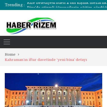
Trending :
Home
Kahraman’ın iftar davetinde ‘yeni bina’ detayı