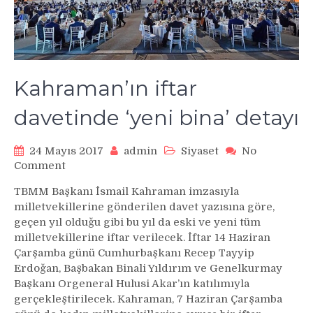
Kahraman’ın iftar
davetinde ‘yeni bina’ detayı
24 Mayıs 2017
admin
Siyaset
No
on
Comment
Kahraman’ın
TBMM Başkanı İsmail Kahraman imzasıyla
iftar
milletvekillerine gönderilen davet yazısına göre,
davetinde
geçen yıl olduğu gibi bu yıl da eski ve yeni tüm
‘yeni
milletvekillerine iftar verilecek. İftar 14 Haziran
bina’
Çarşamba günü Cumhurbaşkanı Recep Tayyip
detayı
Erdoğan, Başbakan Binali Yıldırım ve Genelkurmay
Başkanı Orgeneral Hulusi Akar’ın katılımıyla
gerçekleştirilecek. Kahraman, 7 Haziran Çarşamba