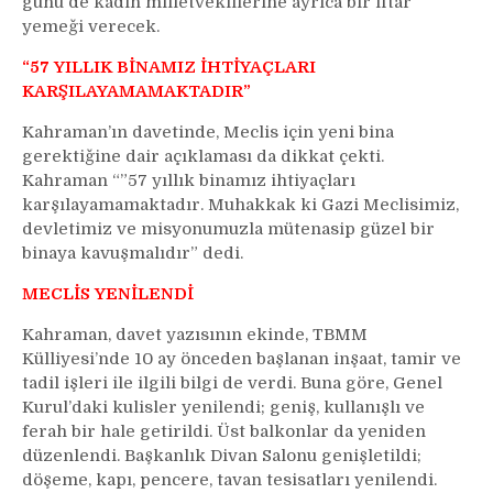
günü de kadın milletvekillerine ayrıca bir iftar
yemeği verecek.
“57 YILLIK BİNAMIZ İHTİYAÇLARI
KARŞILAYAMAMAKTADIR”
Kahraman’ın davetinde, Meclis için yeni bina
gerektiğine dair açıklaması da dikkat çekti.
Kahraman “”57 yıllık binamız ihtiyaçları
karşılayamamaktadır. Muhakkak ki Gazi Meclisimiz,
devletimiz ve misyonumuzla mütenasip güzel bir
binaya kavuşmalıdır” dedi.
MECLİS YENİLENDİ
Kahraman, davet yazısının ekinde, TBMM
Külliyesi’nde 10 ay önceden başlanan inşaat, tamir ve
tadil işleri ile ilgili bilgi de verdi. Buna göre, Genel
Kurul’daki kulisler yenilendi; geniş, kullanışlı ve
ferah bir hale getirildi. Üst balkonlar da yeniden
düzenlendi. Başkanlık Divan Salonu genişletildi;
döşeme, kapı, pencere, tavan tesisatları yenilendi.