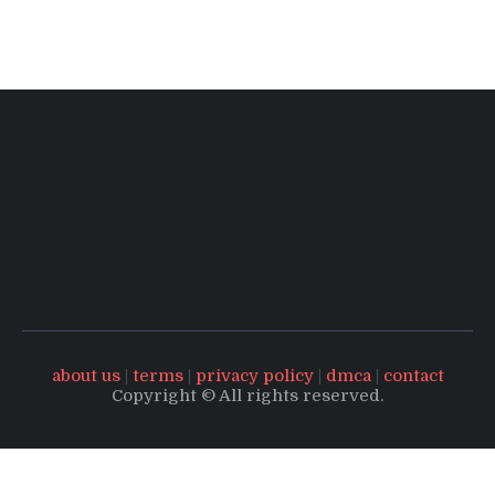
about us
|
terms
|
privacy policy
|
dmca
|
contact
Copyright © All rights reserved.