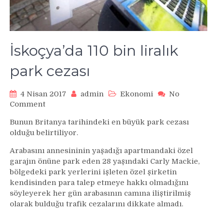
İskoçya’da 110 bin liralık
park cezası
4 Nisan 2017
admin
Ekonomi
No
on
Comment
İskoçya’da
Bunun Britanya tarihindeki en büyük park cezası
110
olduğu belirtiliyor.
bin
liralık
Arabasını annesininin yaşadığı apartmandaki özel
park
garajın önüne park eden 28 yaşındaki Carly Mackie,
cezası
bölgedeki park yerlerini işleten özel şirketin
kendisinden para talep etmeye hakkı olmadığını
söyleyerek her gün arabasının camına iliştirilmiş
olarak bulduğu trafik cezalarını dikkate almadı.