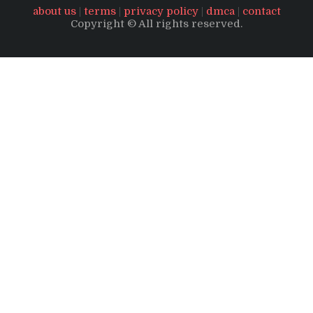
about us
|
terms
|
privacy policy
|
dmca
|
contact
Copyright © All rights reserved.