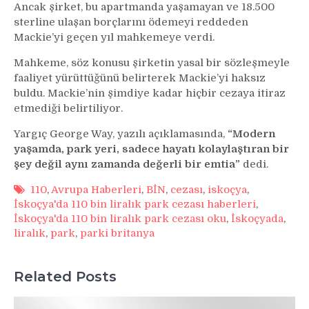
Ancak şirket, bu apartmanda yaşamayan ve 18.500
sterline ulaşan borçlarını ödemeyi reddeden
Mackie’yi geçen yıl mahkemeye verdi.
Mahkeme, söz konusu şirketin yasal bir sözleşmeyle
faaliyet yürüttüğünü belirterek Mackie’yi haksız
buldu. Mackie’nin şimdiye kadar hiçbir cezaya itiraz
etmediği belirtiliyor.
Yargıç George Way, yazılı açıklamasında,
“Modern
yaşamda, park yeri, sadece hayatı kolaylaştıran bir
şey değil aynı zamanda değerli bir emtia”
dedi.
110
,
Avrupa Haberleri
,
BİN
,
cezası
,
iskoçya
,
İskoçya'da 110 bin liralık park cezası haberleri
,
İskoçya'da 110 bin liralık park cezası oku
,
İskoçyada
,
liralık
,
park
,
parki britanya
Related Posts