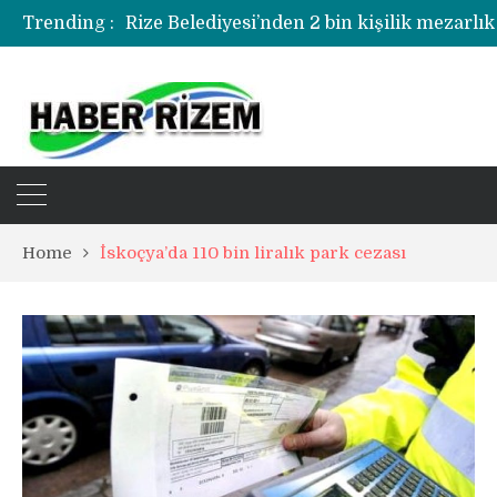
Trending :
Rize Belediyesi’nden 2 bin kişilik mezarlık
Rize’de uyuşturucu operasyonunda 1 şüph
Home
İskoçya’da 110 bin liralık park cezası