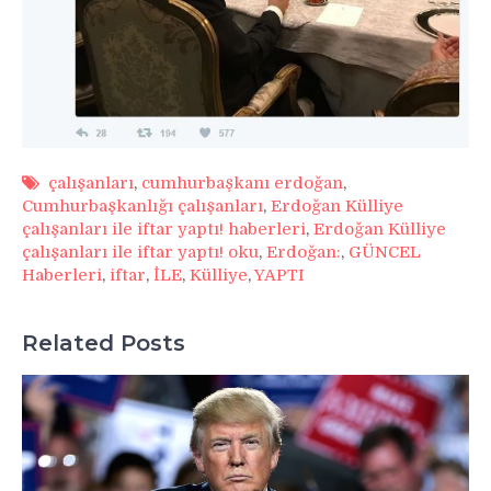
çalışanları
,
cumhurbaşkanı erdoğan
,
Cumhurbaşkanlığı çalışanları
,
Erdoğan Külliye
çalışanları ile iftar yaptı! haberleri
,
Erdoğan Külliye
çalışanları ile iftar yaptı! oku
,
Erdoğan:
,
GÜNCEL
Haberleri
,
iftar
,
İLE
,
Külliye
,
YAPTI
Related Posts