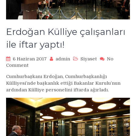
Erdoğan Külliye çalışanları
ile iftar yaptı!
6 Haziran 2017
admin
Siyaset
No
on
Comment
Erdoğan
Cumhurbaşkanı Erdoğan, Cumhurbaşkanlığı
Külliye
Külliyesi’nde başkanlık ettiği Bakanlar Kurulu’nun
çalışanları
ardından Külliye personelini iftarda ağırladı.
ile
iftar
yaptı!