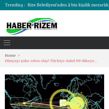
Trending :
Rize Belediyesi’nden 2 bin kişilik mezarlık
Rize’de uyuşturucu operasyonunda 1 şüph
Home
Dünyayı şoke eden olay! Türkiye dahil 99 ülkeye…