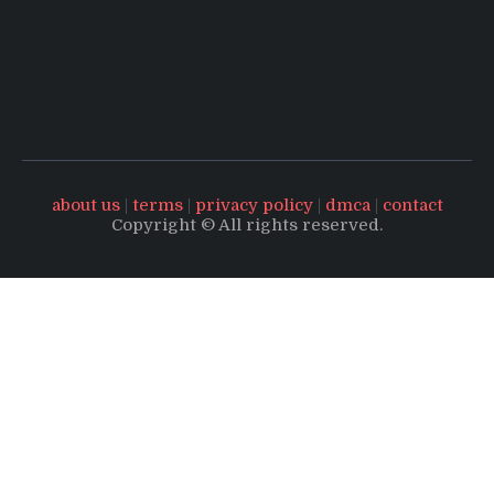
about us
|
terms
|
privacy policy
|
dmca
|
contact
Copyright © All rights reserved.