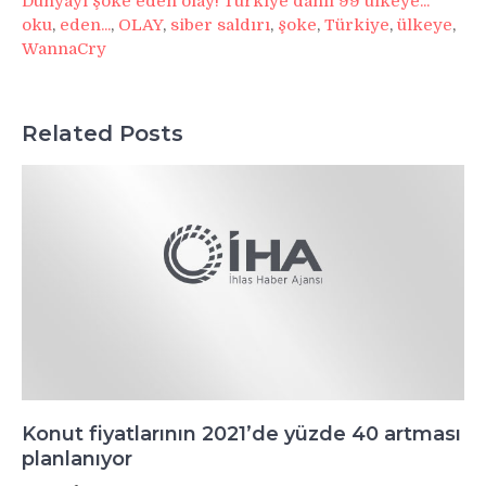
Dünyayı şoke eden olay! Türkiye dahil 99 ülkeye...
oku
,
eden...
,
OLAY
,
siber saldırı
,
şoke
,
Türkiye
,
ülkeye
,
WannaCry
Related Posts
Konut fiyatlarının 2021’de yüzde 40 artması
planlanıyor