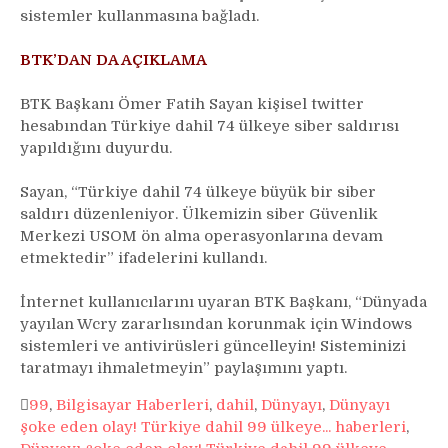
sistemler kullanmasına bağladı.
BTK’DAN DA AÇIKLAMA
BTK Başkanı Ömer Fatih Sayan kişisel twitter
hesabından Türkiye dahil 74 ülkeye siber saldırısı
yapıldığını duyurdu.
Sayan, “Türkiye dahil 74 ülkeye büyük bir siber
saldırı düzenleniyor. Ülkemizin siber Güvenlik
Merkezi USOM ön alma operasyonlarına devam
etmektedir” ifadelerini kullandı.
İnternet kullanıcılarını uyaran BTK Başkanı, “Dünyada
yayılan Wcry zararlısından korunmak için Windows
sistemleri ve antivirüsleri güncelleyin! Sisteminizi
taratmayı ihmaletmeyin” paylaşımını yaptı.
99
,
Bilgisayar Haberleri
,
dahil
,
Dünyayı
,
Dünyayı
şoke eden olay! Türkiye dahil 99 ülkeye... haberleri
,