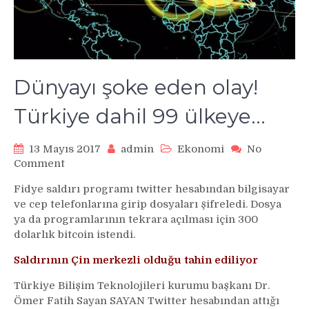
Dünyayı şoke eden olay!
Türkiye dahil 99 ülkeye…
13 Mayıs 2017
admin
Ekonomi
No
on
Comment
Dünyayı
Fidye saldırı programı twitter hesabından bilgisayar
şoke
ve cep telefonlarına girip dosyaları şifreledi. Dosya
eden
ya da programlarının tekrara açılması için 300
olay!
dolarlık bitcoin istendi.
Türkiye
dahil
Saldırının Çin merkezli olduğu tahin ediliyor
99
ülkeye…
Türkiye Bilişim Teknolojileri kurumu başkanı Dr.
Ömer Fatih Sayan SAYAN Twitter hesabından attığı