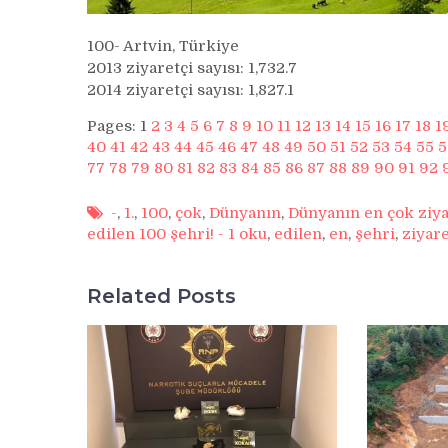
100- Artvin, Türkiye
2013 ziyaretçi sayısı: 1,732.7
2014 ziyaretçi sayısı: 1,827.1
Pages:
1
2
3
4
5
6
7
8
9
10
11
12
13
14
15
16
17
18
1
40
41
42
43
44
45
46
47
48
49
50
51
52
53
54
55
5
77
78
79
80
81
82
83
84
85
86
87
88
89
90
91
92
-
,
1.
,
100
,
çok
,
Dünyanın
,
Dünyanın en çok ziyar
edilen 100 şehri! - 1 oku
,
edilen
,
en
,
şehri
,
ziyar
Related Posts