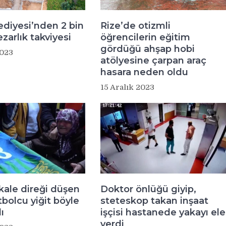
ediyesi’nden 2 bin
Rize’de otizmli
ezarlık takviyesi
öğrencilerin eğitim
gördüğü ahşap hobi
2023
atölyesine çarpan araç
hasara neden oldu
15 Aralık 2023
kale direği düşen
Doktor önlüğü giyip,
tbolcu yiğit böyle
steteskop takan inşaat
ı
işçisi hastanede yakayı ele
verdi