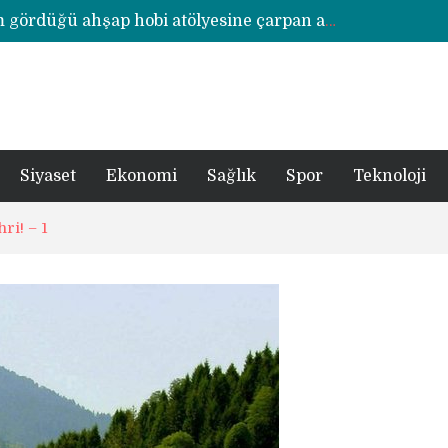
Rize’de otizmli öğrencilerin eğitim gördüğü ahşap hobi atölyesine çarpan araç hasara neden oldu
şümde yer teslimi yıl sonu
utbolcu yiğit böyle uğurlandı
a 1 şüpheli tutuklandı
Siyaset
Ekonomi
Sağlık
Spor
Teknoloji
ri! – 1