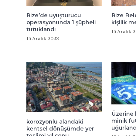
Rize’de uyuşturucu
Rize Bel
operasyonunda 1 şüpheli
kişilik m
tutuklandı
15 Aralık 
15 Aralık 2023
Üzerine 
minik fu
korozyonlu alandaki
uğurland
kentsel dönüşümde yer
teslimi yıl sonu