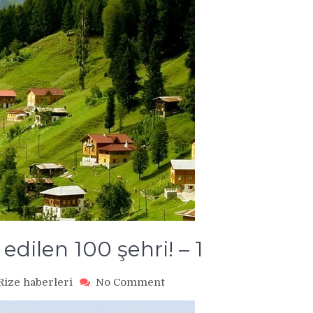
edilen 100 şehri! – 1
on
Rize haberleri
No Comment
Dünyanın
en