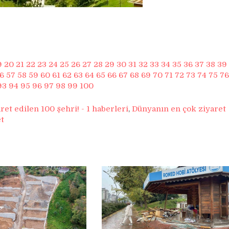
9
20
21
22
23
24
25
26
27
28
29
30
31
32
33
34
35
36
37
38
39
6
57
58
59
60
61
62
63
64
65
66
67
68
69
70
71
72
73
74
75
76
93
94
95
96
97
98
99
100
et edilen 100 şehri! - 1 haberleri
,
Dünyanın en çok ziyaret
et