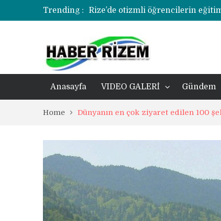
Trending :
korozyonlu alandaki kentsel dönü
Üzerine kale direği düşen minik f
Rize’de uyuşturucu operasyonund
Anasayfa
VIDEO GALERİ
Gündem
Home
Dünyanın en çok ziyaret edilen 100 şeh