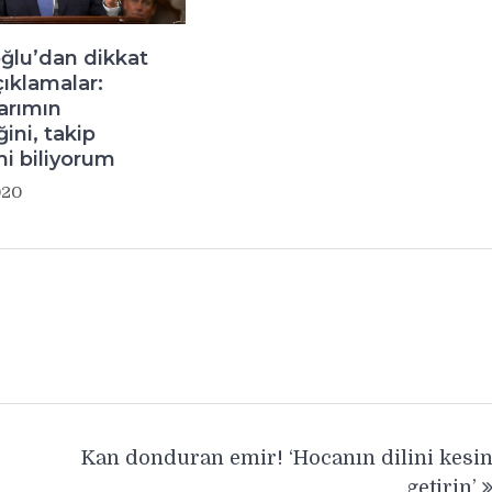
oğlu’dan dikkat
ıklamalar:
arımın
ini, takip
mi biliyorum
020
Kan donduran emir! ‘Hocanın dilini kesi
getirin’