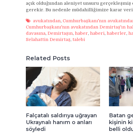
açık olduğundan aleniyet unsuru gerçekleşmiş o
gerekir. Bu nedenle müdahilliğimize karar veril
avukatından
,
Cumhurbaşkanı'nın avukatından 
Cumhurbaşkanı'nın avukatından Demirtaş'ın hak
davasına
,
Demirtaşın
,
haber
,
haberi
,
haberler
,
ha
Selahattin Demirtaş
,
talebi
Related Posts
Falçatalı saldırıya uğrayan
Batan g
Ukraynalı hanım o anları
kişinin k
söyledi
belli old