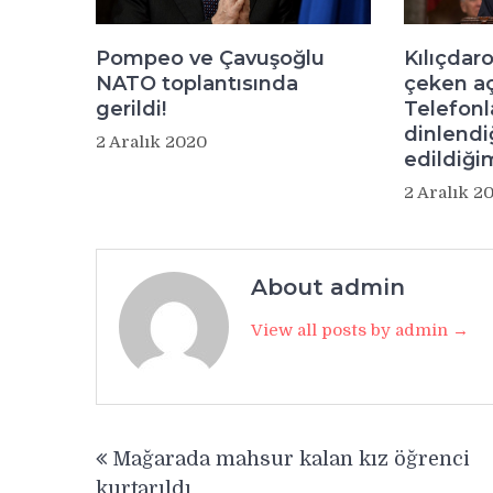
Kılıçdar
Pompeo ve Çavuşoğlu
çeken aç
NATO toplantısında
Telefonl
gerildi!
dinlendiğ
2 Aralık 2020
edildiği
2 Aralık 2
About admin
View all posts by admin →
Yazı
Mağarada mahsur kalan kız öğrenci
gezinmesi
kurtarıldı