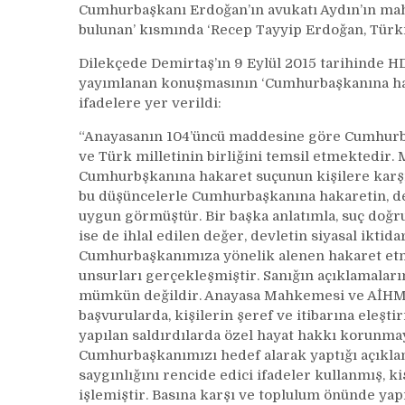
Cumhurbaşkanı Erdoğan’ın avukatı Aydın’ın ma
bulunan’ kısmında ‘Recep Tayyip Erdoğan, Türki
Dilekçede Demirtaş’ın 9 Eylül 2015 tarihinde HD
yayımlanan konuşmasının ‘Cumhurbaşkanına haka
ifadelere yer verildi:
“Anayasanın 104’üncü maddesine göre Cumhurbaş
ve Türk milletinin birliğini temsil etmektedir.
Cumhurbşkanına hakaret suçunun kişilere karş
bu düşüncelerle Cumhurbaşkanına hakaretin, de
uygun görmüştür. Bir başka anlatımla, suç doğ
ise de ihlal edilen değer, devletin siyasal iktid
Cumhurbaşkanımıza yönelik alenen hakaret etmişt
unsurları gerçekleşmiştir. Sanığın açıklamalar
mümkün değildir. Anayasa Mahkemesi ve AİHM k
başvurularda, kişilerin şeref ve itibarına eleştir
yapılan saldırdılarda özel hayat hakkı korunma
Cumhurbaşkanımızı hedef alarak yaptığı açıkla
saygınlığını rencide edici ifadeler kullanmış, ki
işlemiştir. Basına karşı ve toplulum önünde yapı