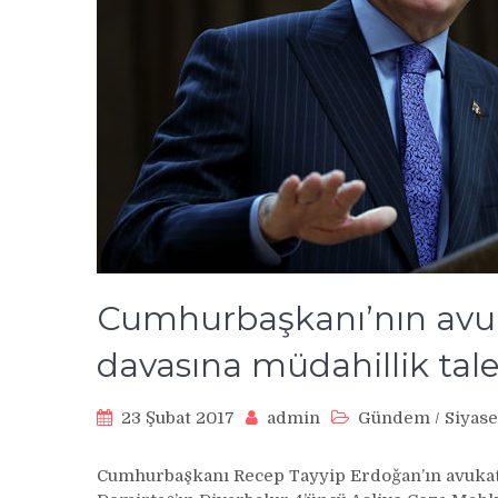
Cumhurbaşkanı’nın avuk
davasına müdahillik tale
23 Şubat 2017
admin
Gündem
/
Siyase
Cumhurbaşkanı Recep Tayyip Erdoğan’ın avukatı