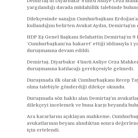
Demirtaş’ın Diyarbakır 4’üncü Asliye Ceza Mah
yargılandığı davada müdahillik talebinde bulun
Dilekçesinde sanığın Cumhurbaşkanı Erdoğan’a ka
kullandığını belirten Avukat Aydın, Demirtaş’ın 
HDP Eş Genel Başkanı Selahattin Demirtaş’ın 9 
‘Cumhurbaşkanı’na hakaret’ ettiği iddiasıyla 1 y
duruşmasına devam edildi.
Demirtaş, Diyarbakır 4’üncü Asliye Ceza Mahkem
duruşmasına katılacağı gerekçesiyle gelmedi.
Duruşmada ilk olarak Cumhurbaşkanı Recep Tayy
olma talebiyle gönderdiği dilekçe okundu.
Duruşmada söz hakkı alan Demirtaş’ın avukatla
dilekçeyi incelemek ve buna karşı beyanda bulun
Ara kararlarını açıklayan mahkeme, Cumhurbaşk
avukatlarının beyanı alındıktan sonra değerlen
için ertelendi.