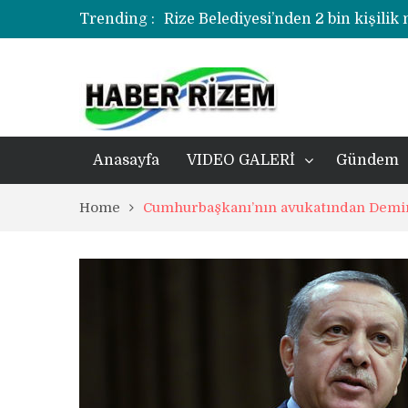
Trending :
korozyonlu alandaki kentsel dönü
Üzerine kale direği düşen minik f
Rize’de uyuşturucu operasyonund
Anasayfa
VIDEO GALERİ
Gündem
Home
Cumhurbaşkanı’nın avukatından Demirt