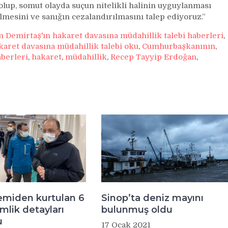
lup, somut olayda suçun nitelikli halinin uyguylanması
mesini ve sanığın cezalandırılmasını talep ediyoruz.”
Demirtaş'ın hakaret davasına müdahillik talebi haberleri
,
aret davasına müdahillik talebi oku
,
Cumhurbaşkanının
,
berleri
,
hakaret
,
müdahillik
,
Recep Tayyip Erdoğan
,
emiden kurtulan 6
Sinop’ta deniz mayını
imlik detayları
bulunmuş oldu
u
17 Ocak 2021