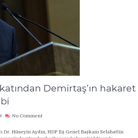
atından Demirtaş’ın hakaret
bi
on
t
No Comment
Cumhurbaşkanı’nın
avukatından
 Dr. Hüseyin Aydın, HDP Eş Genel Başkanı Selahattin
Demirtaş’ın