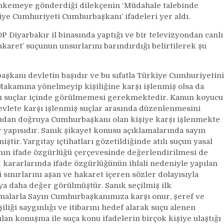
hkemeye gönderdiği dilekçenin ‘Müdahale talebinde
ye Cumhuriyeti Cumhurbaşkanı’ ifadeleri yer aldı.
P Diyarbakır il binasında yaptığı ve bir televizyondan canlı
ret’ suçunun unsurlarını barındırdığı belirtilerek şu
kanı devletin başıdır ve bu sıfatla Türkiye Cumhuriyetini
 Makamına yönelmeyip kişiliğine karşı işlenmiş olsa da
ı suçlar içinde görülmemesi gerekmektedir. Kanun koyucu
vlete karşı işlenmiş suçlar arasında düzenlenmesini
rudan doğruya Cumhurbaşkanı olan kişiye karşı işlenmekte
ar yapısıdır. Sanık şikayet konusu açıklamalarında sayın
ir. Yargıtay içtihatları gözetildiğinde atılı suçun yasal
ının ifade özgürlüğü çerçevesinde değerlendirilmesi de
ararlarında ifade özgürlüğünün ihlali nedeniyle yapılan
i sınırlarını aşan ve hakaret içeren sözler dolayısıyla
ya daha değer görülmüştür. Sanık seçilmiş ilk
malarla Sayın Cumhurbaşkanımıza karşı onur, şeref ve
şiliği saygınlığı ve itibarını hedef alarak suçu alenen
lan konuşma ile suça konu ifadelerin birçok kişiye ulaştığı