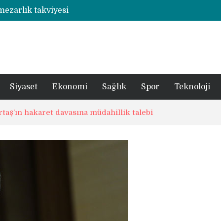
Rize’de otizmli öğrencilerin eğitim gördüğü ahşap hobi atölyesine çarpan araç hasara neden oldu
şümde yer teslimi yıl sonu
utbolcu yiğit böyle uğurlandı
a 1 şüpheli tutuklandı
Siyaset
Ekonomi
Sağlık
Spor
Teknoloji
aş’ın hakaret davasına müdahillik talebi