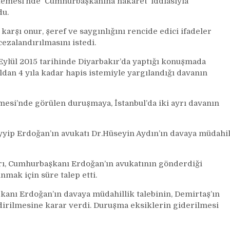
kemesi’nde ‘Cumhurbaşkanına hakaret’ iddiasıyla
hakaret
du.
davasına
müdahillik
rşı onur, şeref ve saygınlığını rencide edici ifadeler
talebi
cezalandırılmasını istedi.
Eylül 2015 tarihinde Diyarbakır’da yaptığı konuşmada
ıldan 4 yıla kadar hapis istemiyle yargılandığı davanın
esi’nde görülen duruşmaya, İstanbul’da iki ayrı davanın
ip Erdoğan’ın avukatı Dr.Hüseyin Aydın’ın davaya müdahi
rı, Cumhurbaşkanı Erdoğan’ın avukatının gönderdiği
mak için süre talep etti.
anı Erdoğan’ın davaya müdahillik talebinin, Demirtaş’ın
dirilmesine karar verdi. Duruşma eksiklerin giderilmesi