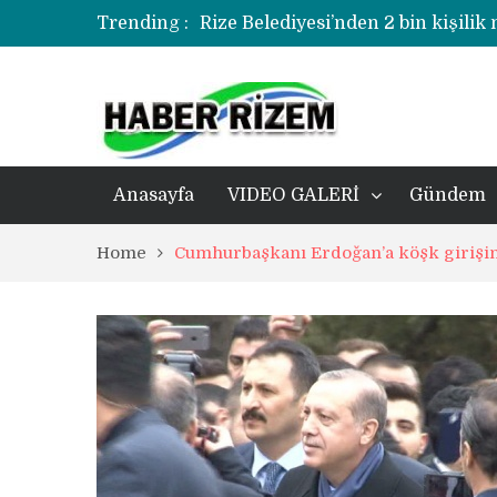
Trending :
Rize Belediyesi’nden 2 bin kişilik
korozyonlu alandaki kentsel dönü
Üzerine kale direği düşen minik f
Rize’de uyuşturucu operasyonund
Anasayfa
VIDEO GALERİ
Gündem
Home
Cumhurbaşkanı Erdoğan’a köşk girişin