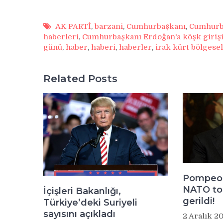
AK PARTİ
,
barzani
,
Cumhurbaşkanı
,
Cumhurba
haberleri
,
Cumhurbaşkanı Erdoğan'a köşk girişi
günü
,
haber
,
haberi
,
haberler
,
irak kürt bölgese
Related Posts
Pompeo 
NATO to
İçişleri Bakanlığı,
gerildi!
Türkiye’deki Suriyeli
sayısını açıkladı
2 Aralık 2