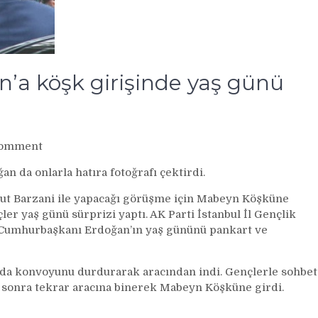
a köşk girişinde yaş günü
on
Comment
Cumhurbaşkanı
n da onlarla hatıra fotoğrafı çektirdi.
Erdoğan’a
köşk
sut Barzani ile yapacağı görüşme için Mabeyn Köşküne
girişinde
er yaş günü sürprizi yaptı. AK Parti İstanbul İl Gençlik
yaş
k Cumhurbaşkanı Erdoğan’ın yaş gününü pankart ve
günü
sürprizi
haberi
da konvoyunu durdurarak aracından indi. Gençlerle sohbet
a sonra tekrar aracına binerek Mabeyn Köşküne girdi.