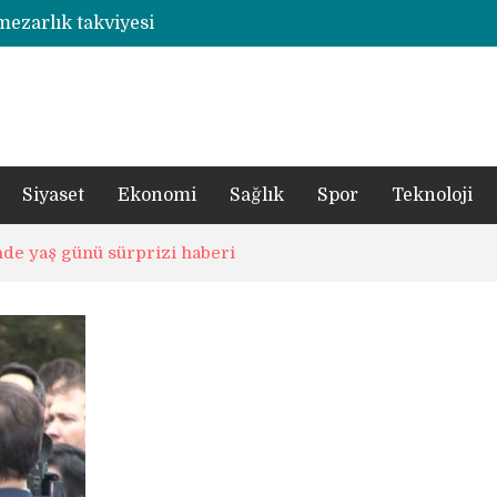
 mezarlık takviyesi
Rize’de otizmli öğrencilerin eğitim gördüğü ahşap hobi atölyesine çarpan araç hasara neden oldu
şümde yer teslimi yıl sonu
utbolcu yiğit böyle uğurlandı
a 1 şüpheli tutuklandı
Siyaset
Ekonomi
Sağlık
Spor
Teknoloji
de yaş günü sürprizi haberi