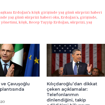
şkanı Erdoğan'a köşk girişinde yaş günü sürprizi haberi
nde yaş günü sürprizi haberi oku
,
Erdoğan’a
,
girişinde
,
l yönetimi
,
köşk
,
Recep Tayyip Erdoğan
,
sürprizi
,
yaş
Kılıçdaroğlu’dan dikkat
ve Çavuşoğlu
çeken açıklamalar:
plantısında
Telefonlarımın
dinlendiğini, takip
020