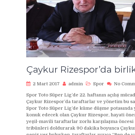
Çaykur Rizespor’da birli
2 Mart 2017
admin
Spor
No Comm
Spor Toto Süper Lig’de 22. haftanın açılış müca
Çaykur Rizespor’da taraftarlar ve yönetim bu sa
Spor Toto Süper Lig’de küme düşme potasında y
konuk edecek olan Çaykur Rizespor, hayati öne
yeşil-mavili taraftarlar zorlu karşılaşma öncesi
tribünleri doldurarak 90 dakika boyunca Çayku
geniş yer bulurken, taraftarlar ayrıca “Ben de 