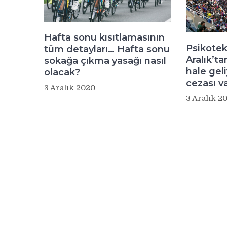
Hafta sonu kısıtlamasının
Psikotek
tüm detayları… Hafta sonu
Aralık’ta
sokağa çıkma yasağı nasıl
hale geli
olacak?
cezası v
3 Aralık 2020
3 Aralık 2