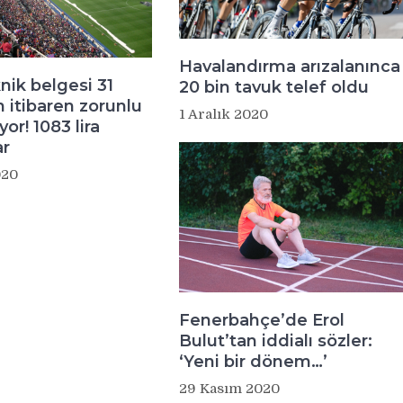
Havalandırma arızalanınca
nik belgesi 31
20 bin tavuk telef oldu
n itibaren zorunlu
1 Aralık 2020
yor! 1083 lira
ar
020
Fenerbahçe’de Erol
Bulut’tan iddialı sözler:
‘Yeni bir dönem…’
29 Kasım 2020