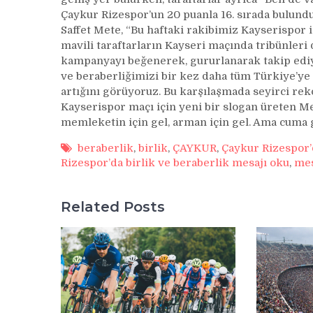
Çaykur Rizespor’un 20 puanla 16. sırada bulund
Saffet Mete, “Bu haftaki rakibimiz Kayserispor i
mavili taraftarların Kayseri maçında tribünleri
kampanyayı beğenerek, gururlanarak takip ediyo
ve beraberliğimizi bir kez daha tüm Türkiye’ye
artığını görüyoruz. Bu karşılaşmada seyirci rek
Kayserispor maçı için yeni bir slogan üreten Met
memleketin için gel, arman için gel. Ama cuma g
beraberlik
,
birlik
,
ÇAYKUR
,
Çaykur Rizespor’d
Rizespor’da birlik ve beraberlik mesajı oku
,
mes
Related Posts