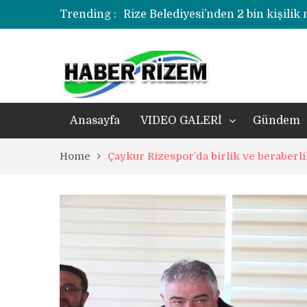
Trending :
Rize Belediyesi’nden 2 bin kişilik
korozyonlu alandaki kentsel dönü
Üzerine kale direği düşen minik f
Rize’de uyuşturucu operasyonund
Anasayfa
VIDEO GALERİ
Gündem
Home
Çaykur Rizespor’da birlik ve beraberl