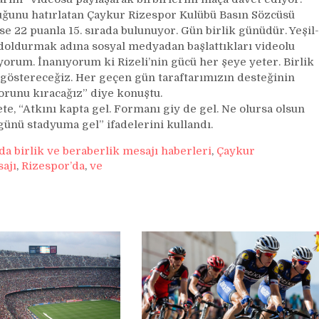
uğunu hatırlatan Çaykur Rizespor Kulübü Basın Sözcüsü
se 22 puanla 15. sırada bulunuyor. Gün birlik günüdür. Yeşil-
 doldurmak adına sosyal medyadan başlattıkları videolu
rum. İnanıyorum ki Rizeli’nin gücü her şeye yeter. Birlik
 göstereceğiz. Her geçen gün taraftarımızın desteğinin
orunu kıracağız” diye konuştu.
e, “Atkını kapta gel. Formanı giy de gel. Ne olursa olsun
ünü stadyuma gel” ifadelerini kullandı.
a birlik ve beraberlik mesajı haberleri
,
Çaykur
ajı
,
Rizespor’da
,
ve