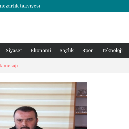
 mezarlık takviyesi
Rize’de otizmli öğrencilerin eğitim gördüğü ahşap hobi atölyesine çarpan araç hasara neden oldu
şümde yer teslimi yıl sonu
utbolcu yiğit böyle uğurlandı
a 1 şüpheli tutuklandı
Siyaset
Ekonomi
Sağlık
Spor
Teknoloji
ik mesajı