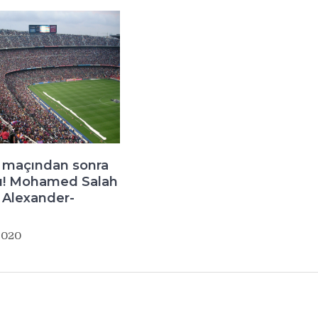
ş maçından sonra
du! Mohamed Salah
 Alexander-
2020