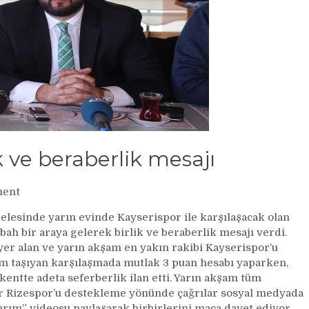
k ve beraberlik mesajı
on
ent
Çaykur
delesinde yarın evinde Kayserispor ile karşılaşacak olan
Rizespor’da
bah bir araya gelerek birlik ve beraberlik mesajı verdi.
birlik
er alan ve yarın akşam en yakın rakibi Kayserispor’u
ve
m taşıyan karşılaşmada mutlak 3 puan hesabı yaparken,
beraberlik
mesajı
 kentte adeta seferberlik ilan etti. Yarın akşam tüm
r Rizespor’u destekleme yönünde çağrılar sosyal medyada
varım” videosu paylaşarak birbirlerini maça davet ediyor.