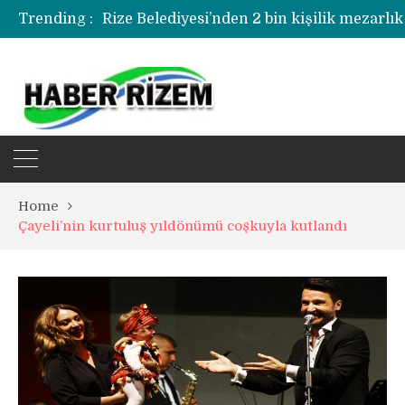
Trending :
Rize Belediyesi’nden 2 bin kişilik mezarlık
Rize’de uyuşturucu operasyonunda 1 şüph
Home
Çayeli’nin kurtuluş yıldönümü coşkuyla kutlandı