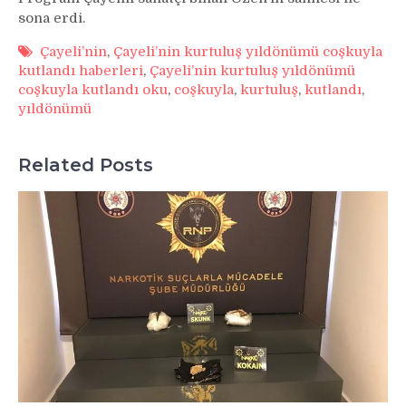
sona erdi.
Çayeli’nin
,
Çayeli’nin kurtuluş yıldönümü coşkuyla
kutlandı haberleri
,
Çayeli’nin kurtuluş yıldönümü
coşkuyla kutlandı oku
,
coşkuyla
,
kurtuluş
,
kutlandı
,
yıldönümü
Related Posts