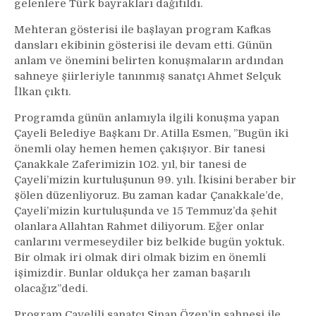
gelenlere Türk bayrakları dağıtıldı.
Mehteran gösterisi ile başlayan program Kafkas
dansları ekibinin gösterisi ile devam etti. Günün
anlam ve önemini belirten konuşmaların ardından
sahneye şiirleriyle tanınmış sanatçı Ahmet Selçuk
İlkan çıktı.
Programda günün anlamıyla ilgili konuşma yapan
Çayeli Belediye Başkanı Dr. Atilla Esmen, ’’Bugün iki
önemli olay hemen hemen çakışıyor. Bir tanesi
Çanakkale Zaferimizin 102. yıl, bir tanesi de
Çayeli’mizin kurtuluşunun 99. yılı. İkisini beraber bir
şölen düzenliyoruz. Bu zaman kadar Çanakkale’de,
Çayeli’mizin kurtuluşunda ve 15 Temmuz’da şehit
olanlara Allahtan Rahmet diliyorum. Eğer onlar
canlarını vermeseydiler biz belkide bugün yoktuk.
Bir olmak iri olmak diri olmak bizim en önemli
işimizdir. Bunlar oldukça her zaman başarılı
olacağız’’dedi.
Program Çayelili sanatçı Sinan Özen’in sahnesi ile