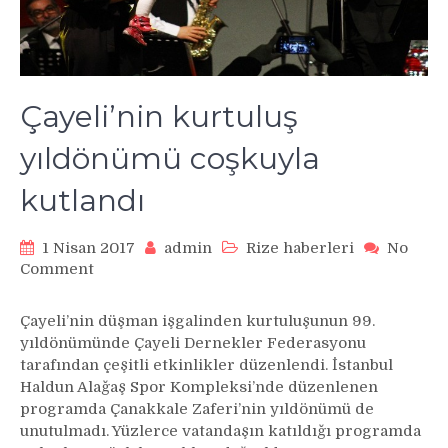
Çayeli’nin kurtuluş
yıldönümü coşkuyla
kutlandı
1 Nisan 2017
admin
Rize haberleri
No
on
Comment
Çayeli’nin
kurtuluş
Çayeli’nin düşman işgalinden kurtuluşunun 99.
yıldönümü
yıldönümünde Çayeli Dernekler Federasyonu
coşkuyla
tarafından çeşitli etkinlikler düzenlendi. İstanbul
kutlandı
Haldun Alağaş Spor Kompleksi’nde düzenlenen
programda Çanakkale Zaferi’nin yıldönümü de
unutulmadı. Yüzlerce vatandaşın katıldığı programda