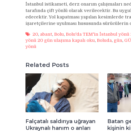
İstanbul istikameti, derz onarım çalışmaları ned
tarafında çift yönlü olarak verilecektir. Bu uy
edecektir. Yol kapatması yapılan kesimlerde traf
işaretçilerine uyulması hususunda sürücülerin 
20
,
abant
,
Bolu
,
Bolu'da TEM'in İstanbul yönü 
yönü 20 gün ulaşıma kapalı oku
,
Boluda
,
gün
,
GÜ
yönü
Related Posts
Falçatalı saldırıya uğrayan
Batan g
Ukraynalı hanım o anları
kişinin k