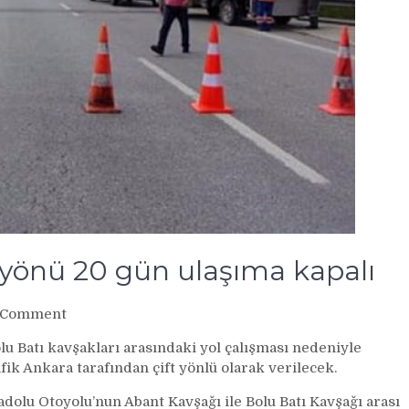
 yönü 20 gün ulaşıma kapalı
on
 Comment
Bolu’da
lu Batı kavşakları arasındaki yol çalışması nedeniyle
TEM’in
fik Ankara tarafından çift yönlü olarak verilecek.
İstanbul
yönü
nadolu Otoyolu’nun Abant Kavşağı ile Bolu Batı Kavşağı arası
20