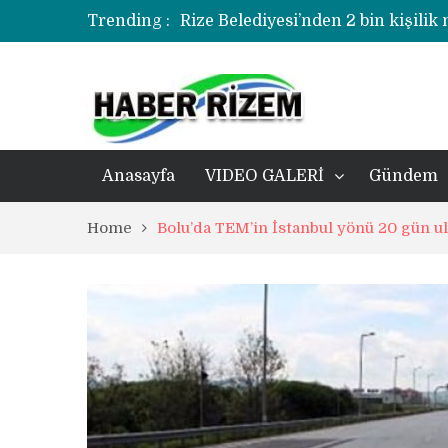
Trending :
Rize Belediyesi’nden 2 bin kişilik
korozyonlu alandaki kentsel dönü
Üzerine kale direği düşen minik f
Rize’de uyuşturucu operasyonund
Anasayfa
VIDEO GALERİ
Gündem
Home
Bolu’da TEM’in İstanbul yönü 20 gün u