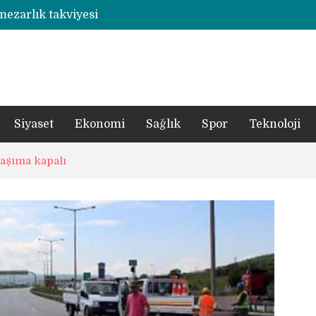
 mezarlık takviyesi
Rize’de otizmli öğrencilerin eğitim gördüğü ahşap hobi atölyesine çarpan araç hasara neden oldu
şümde yer teslimi yıl sonu
utbolcu yiğit böyle uğurlandı
a 1 şüpheli tutuklandı
Siyaset
Ekonomi
Sağlık
Spor
Teknoloji
laşıma kapalı