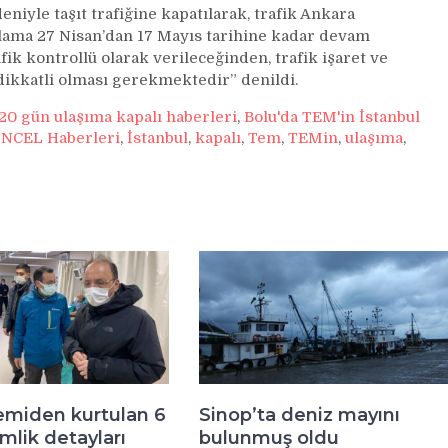
eniyle taşıt trafiğine kapatılarak, trafik Ankara
gün
gulama 27 Nisan’dan 17 Mayıs tarihine kadar devam
ulaşıma
ik kontrollü olarak verileceğinden, trafik işaret ve
kapalı
dikkatli olması gerekmektedir” denildi.
20 gün ulaşıma kapalı haberleri
,
Bolu'da TEM'in İstanbul
NCEL Haberleri
,
İstanbul
,
kapalı
,
Tem
,
TEMin
,
ulaşıma
,
emiden kurtulan 6
Sinop’ta deniz mayını
imlik detayları
bulunmuş oldu