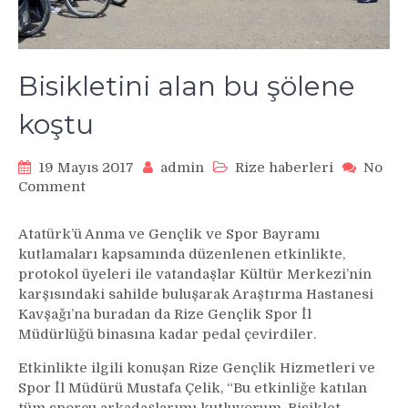
Bisikletini alan bu şölene
koştu
19 Mayıs 2017
admin
Rize haberleri
No
on
Comment
Bisikletini
alan
Atatürk’ü Anma ve Gençlik ve Spor Bayramı
bu
kutlamaları kapsamında düzenlenen etkinlikte,
şölene
protokol üyeleri ile vatandaşlar Kültür Merkezi’nin
koştu
karşısındaki sahilde buluşarak Araştırma Hastanesi
Kavşağı’na buradan da Rize Gençlik Spor İl
Müdürlüğü binasına kadar pedal çevirdiler.
Etkinlikte ilgili konuşan Rize Gençlik Hizmetleri ve
Spor İl Müdürü Mustafa Çelik, “Bu etkinliğe katılan
tüm sporcu arkadaşlarımı kutluyorum. Bisiklet