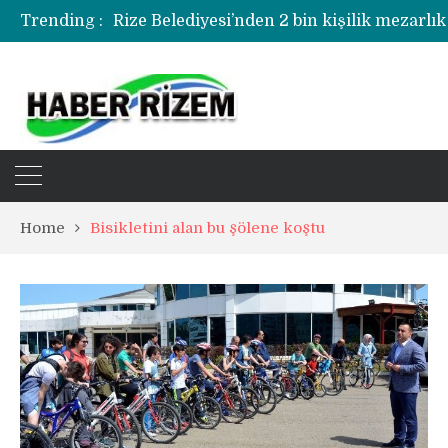
Trending :
Rize Belediyesi’nden 2 bin kişilik mezarlık
Rize’de uyuşturucu operasyonunda 1 şüph
Home
Bisikletini alan bu şölene koştu