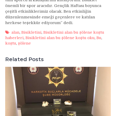
önemli bir spor aracıdır. Gençlik Haftası boyunca
çeşitli etkinliklerimiz olacak. Ben etkinliğin
düzenlenmesinde emeği geçenlere ve katılan
herkese teşekkür ediyorum” dedi.
alan
,
Bisikletini
,
Bisikletini alan bu şölene koştu
haberleri
,
Bisikletini alan bu şölene koştu oku
,
Bu
,
koştu
,
şölene
Related Posts