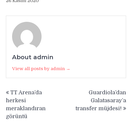
26 Kasım 2020
About admin
View all posts by admin →
Yazı
TT Arena’da
Guardiola’dan
gezinmesi
herkesi
Galatasaray’a
meraklandıran
transfer müjdesi!
görüntü