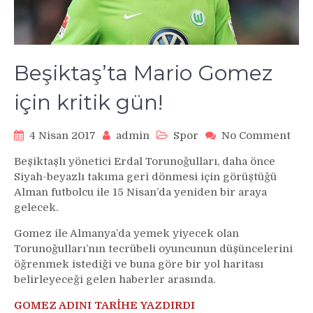
Beşiktaş’ta Mario Gomez
için kritik gün!
on
4 Nisan 2017
admin
Spor
No Comment
Beşi
Beşiktaşlı yönetici Erdal Torunoğulları, daha önce
Mar
Siyah-beyazlı takıma geri dönmesi için görüştüğü
Gom
Alman futbolcu ile 15 Nisan’da yeniden bir araya
için
gelecek.
krit
gün!
Gomez ile Almanya’da yemek yiyecek olan
Torunoğulları’nın tecrübeli oyuncunun düşüncelerini
öğrenmek istediği ve buna göre bir yol haritası
belirleyeceği gelen haberler arasında.
GOMEZ ADINI TARİHE YAZDIRDI