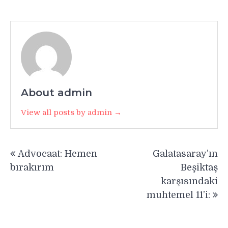
About admin
View all posts by admin →
Yazı
Advocaat: Hemen
Galatasaray’ın
gezinmesi
bırakırım
Beşiktaş
karşısındaki
muhtemel 11’i: