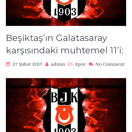
Beşiktaş’ın Galatasaray
karşısındaki muhtemel 11’i:
27 Şubat 2017
admin
Spor
No Comment
on
Beşiktaş’ın
Galatasaray
karşısındaki
muhtemel
11’i: