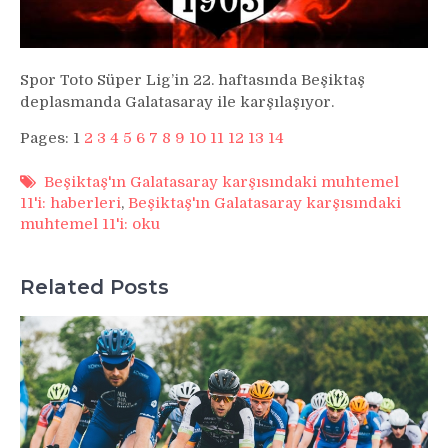
Spor Toto Süper Lig’in 22. haftasında Beşiktaş
deplasmanda Galatasaray ile karşılaşıyor.
Pages:
1
2
3
4
5
6
7
8
9
10
11
12
13
14
Beşiktaş'ın Galatasaray karşısındaki muhtemel
11'i: haberleri
,
Beşiktaş'ın Galatasaray karşısındaki
muhtemel 11'i: oku
Related Posts