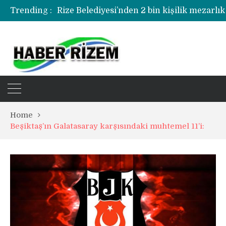
Trending :
Rize Belediyesi’nden 2 bin kişilik mezarlık
Rize’de uyuşturucu operasyonunda 1 şüph
Home
Beşiktaş’ın Galatasaray karşısındaki muhtemel 11’i: