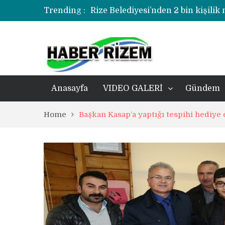
Trending :
Rize Belediyesi’nden 2 bin kişilik
korozyonlu alandaki kentsel dönü
Üzerine kale direği düşen minik f
Rize’de uyuşturucu operasyonund
Anasayfa
VIDEO GALERİ
Gündem
Home
Başkan Kasap’a yaptığı tespihi hediye e