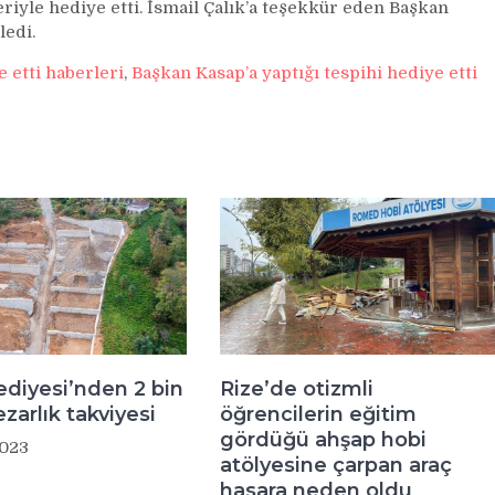
riyle hediye etti. İsmail Çalık’a teşekkür eden Başkan
ledi.
e etti haberleri
,
Başkan Kasap’a yaptığı tespihi hediye etti
ediyesi’nden 2 bin
Rize’de otizmli
ezarlık takviyesi
öğrencilerin eğitim
gördüğü ahşap hobi
2023
atölyesine çarpan araç
hasara neden oldu