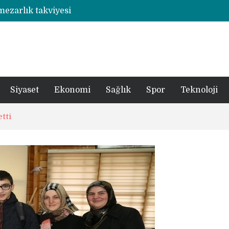
 mezarlık takviyesi
Rize’de otizmli öğrencilerin eğitim gördüğü ahşap hobi atölyesine çarpan araç hasara neden oldu
şümde yer teslimi yıl sonu
utbolcu yiğit böyle uğurlandı
a 1 şüpheli tutuklandı
Siyaset
Ekonomi
Sağlık
Spor
Teknoloji
tti