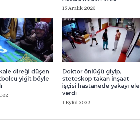
15 Aralık 2023
kale direği düşen
Doktor önlüğü giyip,
tbolcu yiğit böyle
steteskop takan inşaat
ı
işçisi hastanede yakayı ele
verdi
2022
1 Eylül 2022