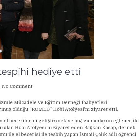
espihi hediye etti
on
No Comment
Başkan
Kasap’a
tizmle Mücadele ve Eğitim Derneği faaliyetleri
yaptığı
rmuş olduğu “ROMED” Hobi Atölyesi’ni ziyaret etti.
tespihi
hediye
 el becerilerini geliştirmek ve boş zamanlarını eğlence ile
etti
urulan Hobi Atölyesi ni ziyaret eden Başkan Kasap, dernek
mı ile el becerisi ile tesbih yapan İsmail Çalık adlı öğrenci