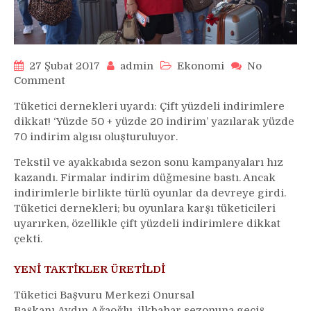
27 Şubat 2017
admin
Ekonomi
No
on
Comment
Tüketici dernekleri uyardı: Çift yüzdeli indirimlere
dikkat! ‘Yüzde 50 + yüzde 20 indirim’ yazılarak yüzde
70 indirim algısı oluşturuluyor.
Tekstil ve ayakkabıda sezon sonu kampanyaları hız
kazandı. Firmalar indirim düğmesine bastı. Ancak
indirimlerle birlikte türlü oyunlar da devreye girdi.
Tüketici dernekleri; bu oyunlara karşı tüketicileri
uyarırken, özellikle çift yüzdeli indirimlere dikkat
çekti.
YENİ TAKTİKLER ÜRETİLDİ
Tüketici Başvuru Merkezi Onursal
Başkanı Aydın Ağaoğlu, ilkbahar sezonuna geçiş