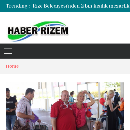
Trending :
Rize Belediyesi’nden 2 bin kişilik mezarlık
Rize’de uyuşturucu operasyonunda 1 şüph
Home