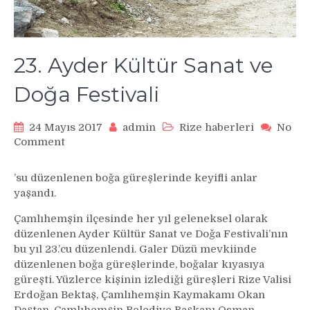
23. Ayder Kültür Sanat ve
Doğa Festivali
24 Mayıs 2017
admin
Rize haberleri
No
on
Comment
23.
Ayder
’su düzenlenen boğa güreşlerinde keyifli anlar
Kültür
yaşandı.
Sanat
ve
Çamlıhemşin ilçesinde her yıl geleneksel olarak
Doğa
düzenlenen Ayder Kültür Sanat ve Doğa Festivali’nın
Festivali
bu yıl 23.’cu düzenlendi. Galer Düzü mevkiinde
düzenlenen boğa güreşlerinde, boğalar kıyasıya
güreşti. Yüzlerce kişinin izlediği güreşleri Rize Valisi
Erdoğan Bektaş, Çamlıhemşin Kaymakamı Okan
Daştan, Çamlıhemşin Belediye Başkanı Osman