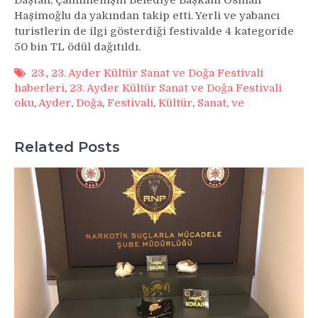
Haşimoğlu da yakından takip etti. Yerli ve yabancı
turistlerin de ilgi gösterdiği festivalde 4 kategoride
50 bin TL ödül dağıtıldı.
23.
,
23. Ayder Kültür Sanat ve Doğa Festivali
haberleri
,
23. Ayder Kültür Sanat ve Doğa Festivali
oku
,
Ayder
,
Doğa
,
Festivali
,
Kültür
,
Sanat
,
ve
Related Posts