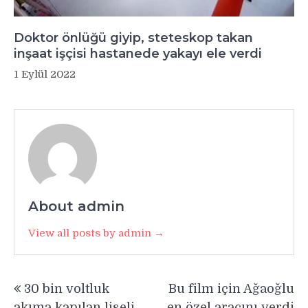
Doktor önlüğü giyip, steteskop takan
inşaat işçisi hastanede yakayı ele verdi
1 Eylül 2022
About admin
View all posts by admin →
Yazı
30 bin voltluk
Bu film için Ağaoğlu
gezinmesi
akıma kapılan liseli
en özel aracını verdi