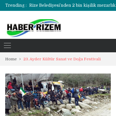
Trending :
Rize Belediyesi’nden 2 bin kişilik mezarlık
Rize’de uyuşturucu operasyonunda 1 şüph
Home
23. Ayder Kültür Sanat ve Doğa Festivali