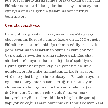
Rus sosyal medyası üzerinde ortaya çıkan oyun, bazı
ölümler sonrası dikkat çekmişti. Rusya’da bu oyunu
oynayan onlarca gencin yaşamına son verdiği
belirtiliyor.
Oyundan çıkış yok
Daha çok Kırgızistan, Ukrayna ve Rusya‘da yaygın
olan oyunun, Rusya’da olmak üzere en az 150 gencin
ölümünden sorumlu olduğu tahmin ediliyor. Rus iki
genç tarafından tasarlanan oyuna erişim çok zor.
Oynamak isteyenler oyuna sadece gizli Rus chat
sitelerindeki oyuncular aracılığı ile ulaşabiliyor.
Oyuna girmek isteyen kişilere yönetici bir link
gönderiyor. Bu linke tıklandığında karşı taraf bir
virüs ile şahsi bilgilerinize ulaşıyor. Bu zaten oyunu
oynamak isteyenlerin kabul ettiği bir risk. Oyunda
ölüme sürüklendiğinizi fark etseniz bile bir şey
değişmiyor. Oyundan çıkış yok. Çıkış yapmak
isteyenlere yöneticiler aldıkları bilgiler ile şantaj
yapıyor ve çoğu zaman öldürmekle tehdit ediyor. Yani