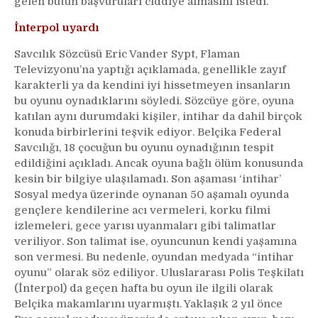
gelen bütün başvuruları ciddiye almasını istedi.
İnterpol uyardı
Savcılık Sözcüsü Eric Vander Sypt, Flaman
Televizyonu’na yaptığı açıklamada, genellikle zayıf
karakterli ya da kendini iyi hissetmeyen insanların
bu oyunu oynadıklarını söyledi. Sözcüye göre, oyuna
katılan aynı durumdaki kişiler, intihar da dahil birçok
konuda birbirlerini teşvik ediyor. Belçika Federal
Savcılığı, 18 çocuğun bu oyunu oynadığının tespit
edildiğini açıkladı. Ancak oyuna bağlı ölüm konusunda
kesin bir bilgiye ulaşılamadı. Son aşaması ‘intihar’
Sosyal medya üzerinde oynanan 50 aşamalı oyunda
gençlere kendilerine acı vermeleri, korku filmi
izlemeleri, gece yarısı uyanmaları gibi talimatlar
veriliyor. Son talimat ise, oyuncunun kendi yaşamına
son vermesi. Bu nedenle, oyundan medyada “intihar
oyunu” olarak söz ediliyor. Uluslararası Polis Teşkilatı
(İnterpol) da geçen hafta bu oyun ile ilgili olarak
Belçika makamlarını uyarmıştı. Yaklaşık 2 yıl önce