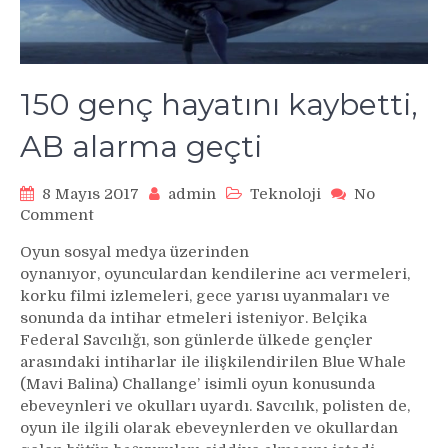
150 genç hayatını kaybetti,
AB alarma geçti
8 Mayıs 2017
admin
Teknoloji
No
on
Comment
150
Oyun sosyal medya üzerinden
genç
oynanıyor, oyunculardan kendilerine acı vermeleri,
hayatını
korku filmi izlemeleri, gece yarısı uyanmaları ve
kaybetti,
sonunda da intihar etmeleri isteniyor. Belçika
AB
Federal Savcılığı, son günlerde ülkede gençler
alarma
geçti
arasındaki intiharlar ile ilişkilendirilen Blue Whale
(Mavi Balina) Challange’ isimli oyun konusunda
ebeveynleri ve okulları uyardı. Savcılık, polisten de,
oyun ile ilgili olarak ebeveynlerden ve okullardan