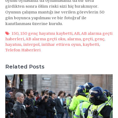
oyunu oynasanız da oynamasanız da bir defa
girdikten sonra ölüm riski sizi hiç bırakmıyor.
Oyunun çalışma mantığı ise verilen görevlerin 50
gün boyunca yapılması ve bir fotoğraf ile
kanıtlanması üzerine kurulu.
150
,
150 genç hayatını kaybetti
,
AB
,
AB alarma geçti
haberleri
,
AB alarma geçti oku
,
alarma
,
geçti
,
genç
,
hayatını
,
interpol
,
intihar ettiren oyun
,
kaybetti
,
Telefon Haberleri
Related Posts